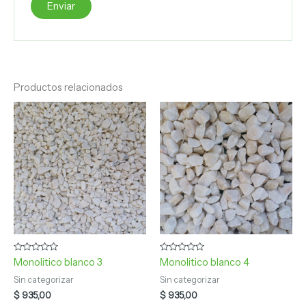
Productos relacionados
Valorado
Valorado
Monolitico blanco 3
Monolitico blanco 4
con
con
0
0
Sin categorizar
Sin categorizar
de
de
5
5
$
935,00
$
935,00