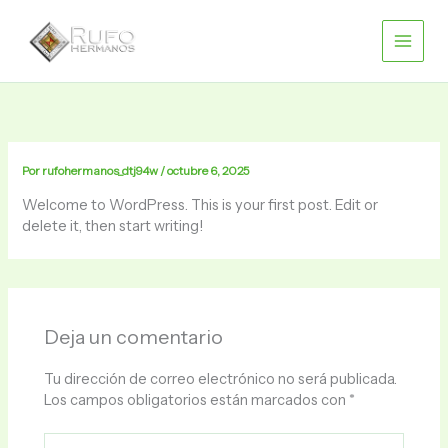
Ir
Main
al
contenido
Men
Por
rufohermanos_dtj94w
/
octubre 6, 2025
Welcome to WordPress. This is your first post. Edit or
delete it, then start writing!
Deja un comentario
Tu dirección de correo electrónico no será publicada.
Los campos obligatorios están marcados con
*
Escribe