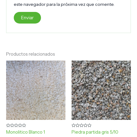
este navegador para la próxima vez que comente.
Productos relacionados
Valorado
Valorado
Monolitico Blanco 1
Piedra partida gris 5/10
con
con