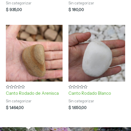
0
0
Sin categorizar
Sin categorizar
de
de
5
5
$
935,00
$
180,00
Valorado
Valorado
Canto Rodado de Arenisca
Canto Rodado Blanco
con
con
0
0
Sin categorizar
Sin categorizar
de
de
5
5
$
1.464,00
$
1.650,00